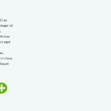
 Cras
nteger id
,
ltrices
ero eget
ac,
rci risus,
liquet