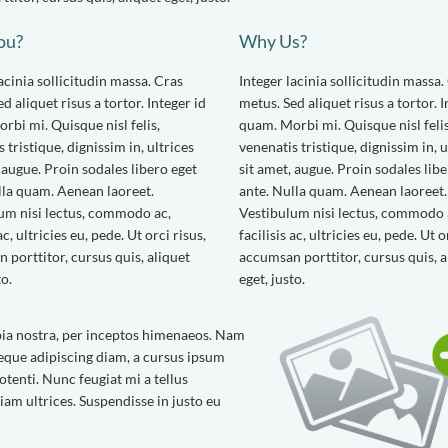
ou?
Why Us?
acinia sollicitudin massa. Cras
Integer lacinia sollicitudin massa.
d aliquet risus a tortor. Integer id
metus. Sed aliquet risus a tortor. I
rbi mi. Quisque nisl felis,
quam. Morbi mi. Quisque nisl felis
 tristique, dignissim in, ultrices
venenatis tristique, dignissim in, u
, augue. Proin sodales libero eget
sit amet, augue. Proin sodales lib
lla quam. Aenean laoreet.
ante. Nulla quam. Aenean laoreet.
um nisi lectus, commodo ac,
Vestibulum nisi lectus, commodo 
 ac, ultricies eu, pede. Ut orci risus,
facilisis ac, ultricies eu, pede. Ut o
 porttitor, cursus quis, aliquet
accumsan porttitor, cursus quis, a
to.
eget, justo.
ubia nostra, per inceptos himenaeos. Nam
 neque adipiscing diam, a cursus ipsum
potenti. Nunc feugiat mi a tellus
am ultrices. Suspendisse in justo eu