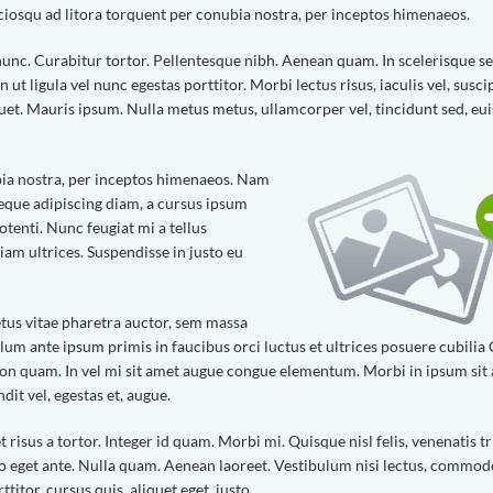
sociosqu ad litora torquent per conubia nostra, per inceptos himenaeos.
a nunc. Curabitur tortor. Pellentesque nibh. Aenean quam. In scelerisque s
ut ligula vel nunc egestas porttitor. Morbi lectus risus, iaculis vel, suscip
iquet. Mauris ipsum. Nulla metus metus, ullamcorper vel, tincidunt sed, eu
ubia nostra, per inceptos himenaeos. Nam
 neque adipiscing diam, a cursus ipsum
potenti. Nunc feugiat mi a tellus
am ultrices. Suspendisse in justo eu
tus vitae pharetra auctor, sem massa
um ante ipsum primis in faucibus orci luctus et ultrices posuere cubilia
 non quam. In vel mi sit amet augue congue elementum. Morbi in ipsum sit
dit vel, egestas et, augue.
 risus a tortor. Integer id quam. Morbi mi. Quisque nisl felis, venenatis tr
bero eget ante. Nulla quam. Aenean laoreet. Vestibulum nisi lectus, commod
ttitor, cursus quis, aliquet eget, justo.