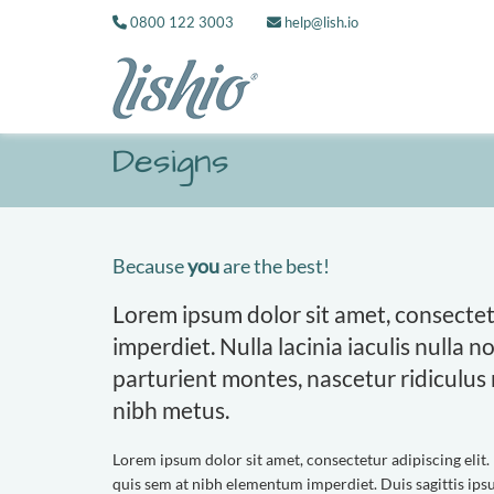
0800 122 3003
help@lish.io
Designs
Because
you
are the best!
Lorem ipsum dolor sit amet, consectet
imperdiet. Nulla lacinia iaculis nulla
parturient montes, nascetur ridiculus 
nibh metus.
Lorem ipsum dolor sit amet, consectetur adipiscing elit. 
quis sem at nibh elementum imperdiet. Duis sagittis ips