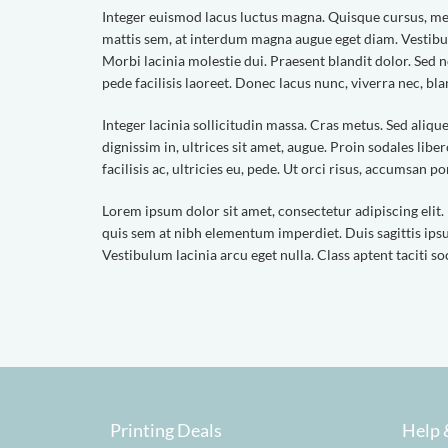
Integer euismod lacus luctus magna. Quisque cursus, me
mattis sem, at interdum magna augue eget diam. Vestibul
Morbi lacinia molestie dui. Praesent blandit dolor. Sed
pede facilisis laoreet. Donec lacus nunc, viverra nec, blan
Integer lacinia sollicitudin massa. Cras metus. Sed aliquet
dignissim in, ultrices sit amet, augue. Proin sodales li
facilisis ac, ultricies eu, pede. Ut orci risus, accumsan por
Lorem ipsum dolor sit amet, consectetur adipiscing elit. 
quis sem at nibh elementum imperdiet. Duis sagittis ips
Vestibulum lacinia arcu eget nulla. Class aptent taciti 
Printing Deals
Help 