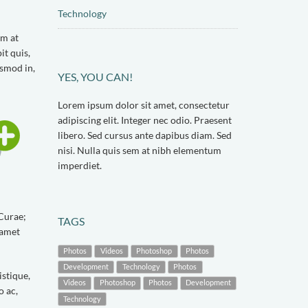
Technology
em at
it quis,
ismod in,
YES, YOU CAN!
Lorem ipsum dolor sit amet, consectetur
adipiscing elit. Integer nec odio. Praesent
libero. Sed cursus ante dapibus diam. Sed
nisi. Nulla quis sem at nibh elementum
imperdiet.
 Curae;
TAGS
 amet
Photos
Videos
Photoshop
Photos
Development
Technology
Photos
istique,
Videos
Photoshop
Photos
Development
o ac,
Technology