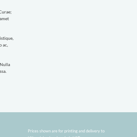
 Curae;
 amet
istique,
o ac,
 Nulla
ssa.
Prices shown are for printing and delivery to