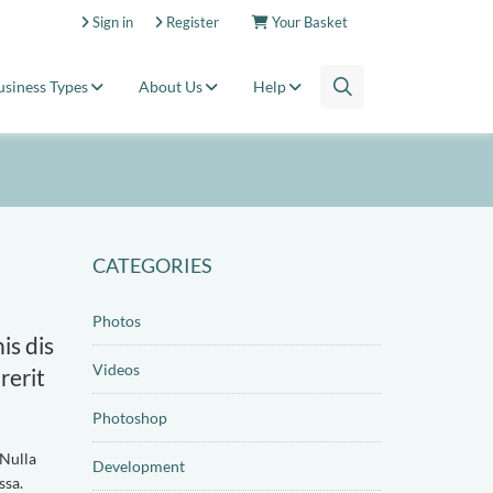
Sign in
Register
Your Basket
usiness Types
About Us
Help
CATEGORIES
Photos
is dis
Videos
rerit
Photoshop
 Nulla
Development
ssa.