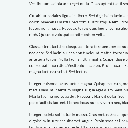
Vestibulum lacinia arcu eget nulla. Class aptent taciti 
Curabitur sodales ligula in libero. Sed dignissim lacini
dolor. Maecenas mattis. Sed convallis tristique sem. Proin 
luctus non, massa. Fusce ac turpis quis ligula lacinia al
nibh. Quisque volutpat condimentum velit.
Class aptent taciti sociosqu ad litora torquent per con
nec ante. Sed lacinia, urna non tincidunt mattis, tortor
ante quis turpis. Nulla facilisi. Ut fringilla. Suspendisse 
consequat imperdiet. Vestibulum sapien. Proin quam. Eti
magna luctus suscipit. Sed lectus.
Integer euismod lacus luctus magna. Quisque cursus, me
mattis sem, at interdum magna augue eget diam. Vestibul
Morbi lacinia molestie dui. Praesent blandit dolor. Sed
pede facilisis laoreet. Donec lacus nunc, viverra nec, blan
Integer lacinia sollicitudin massa. Cras metus. Sed aliquet
dignissim in, ultrices sit amet, augue. Proin sodales li
facilisis ac, ultricies eu, pede. Ut orci risus, accumsan por