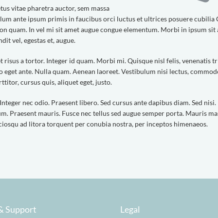
tus vitae pharetra auctor, sem massa
um ante ipsum primis in faucibus orci luctus et ultrices posuere cubilia
 non quam. In vel mi sit amet augue congue elementum. Morbi in ipsum sit
dit vel, egestas et, augue.
 risus a tortor. Integer id quam. Morbi mi. Quisque nisl felis, venenatis tr
bero eget ante. Nulla quam. Aenean laoreet. Vestibulum nisi lectus, commod
ttitor, cursus quis, aliquet eget, justo.
Integer nec odio. Praesent libero. Sed cursus ante dapibus diam. Sed nisi.
um. Praesent mauris. Fusce nec tellus sed augue semper porta. Mauris ma
sociosqu ad litora torquent per conubia nostra, per inceptos himenaeos.
& Support
Legal