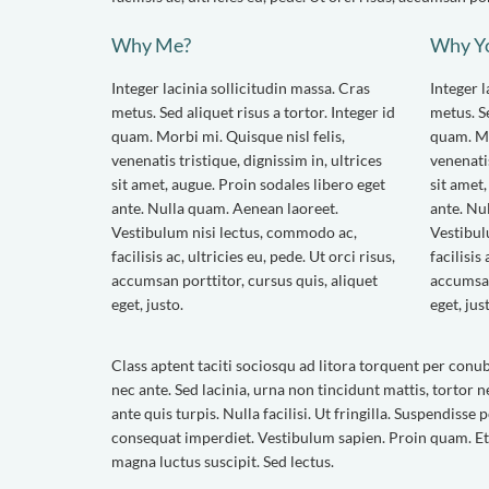
Why Me?
Why Y
Integer lacinia sollicitudin massa. Cras
Integer l
metus. Sed aliquet risus a tortor. Integer id
metus. Se
quam. Morbi mi. Quisque nisl felis,
quam. Mo
venenatis tristique, dignissim in, ultrices
venenatis
sit amet, augue. Proin sodales libero eget
sit amet
ante. Nulla quam. Aenean laoreet.
ante. Nu
Vestibulum nisi lectus, commodo ac,
Vestibul
facilisis ac, ultricies eu, pede. Ut orci risus,
facilisis
accumsan porttitor, cursus quis, aliquet
accumsan
eget, justo.
eget, jus
Class aptent taciti sociosqu ad litora torquent per con
nec ante. Sed lacinia, urna non tincidunt mattis, tortor
ante quis turpis. Nulla facilisi. Ut fringilla. Suspendisse 
consequat imperdiet. Vestibulum sapien. Proin quam. Eti
magna luctus suscipit. Sed lectus.